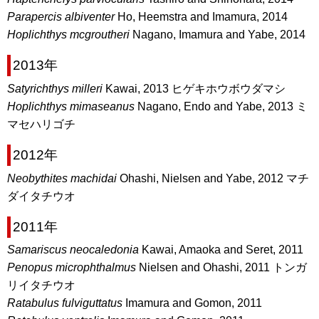
Parapercis albiventer
Ho, Heemstra and Imamura, 2014
Hoplichthys mcgroutheri
Nagano, Imamura and Yabe, 2014
2013年
Satyrichthys milleri
Kawai, 2013 ヒゲキホウボウダマシ
Hoplichthys mimaseanus
Nagano, Endo and Yabe, 2013 ミ
マセハリゴチ
2012年
Neobythites machidai
Ohashi, Nielsen and Yabe, 2012 マチ
ダイタチウオ
2011年
Samariscus neocaledonia
Kawai, Amaoka and Seret, 2011
Penopus microphthalmus
Nielsen and Ohashi, 2011 トンガ
リイタチウオ
Ratabulus fulviguttatus
Imamura and Gomon, 2011