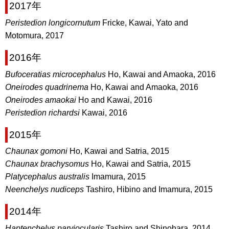
2017年
Peristedion longicornutum
Fricke, Kawai, Yato and
Motomura, 2017
2016年
Bufoceratias microcephalus
Ho, Kawai and Amaoka, 2016
Oneirodes quadrinema
Ho, Kawai and Amaoka, 2016
Oneirodes amaokai
Ho and Kawai, 2016
Peristedion richardsi
Kawai, 2016
2015年
Chaunax gomoni
Ho, Kawai and Satria, 2015
Chaunax brachysomus
Ho, Kawai and Satria, 2015
Platycephalus australis
Imamura, 2015
Neenchelys nudiceps
Tashiro, Hibino and Imamura, 2015
2014年
Haptenchelys parviocularis
Tashiro and Shinohara, 2014