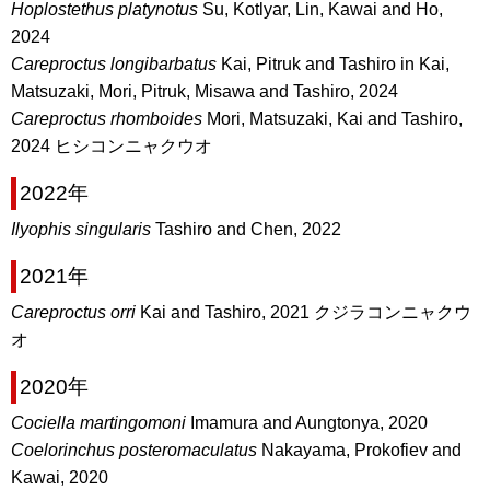
Hoplostethus platynotus
Su, Kotlyar, Lin, Kawai and Ho,
2024
Careproctus longibarbatus
Kai, Pitruk and Tashiro in Kai,
Matsuzaki, Mori, Pitruk, Misawa and Tashiro, 2024
Careproctus rhomboides
Mori, Matsuzaki, Kai and Tashiro,
2024 ヒシコンニャクウオ
2022年
Ilyophis singularis
Tashiro and Chen, 2022
2021年
Careproctus orri
Kai and Tashiro, 2021 クジラコンニャクウ
オ
2020年
Cociella martingomoni
Imamura and Aungtonya, 2020
Coelorinchus posteromaculatus
Nakayama, Prokofiev and
Kawai, 2020