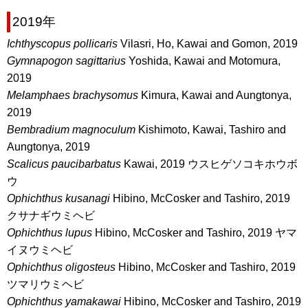
2019年
Ichthyscopus pollicaris
Vilasri, Ho, Kawai and Gomon, 2019
Gymnapogon sagittarius
Yoshida, Kawai and Motomura,
2019
Melamphaes brachysomus
Kimura, Kawai and Aungtonya,
2019
Bembradium magnoculum
Kishimoto, Kawai, Tashiro and
Aungtonya, 2019
Scalicus paucibarbatus
Kawai, 2019 ウスヒゲソコキホウボ
ウ
Ophichthus kusanagi
Hibino, McCosker and Tashiro, 2019
クサナギウミヘビ
Ophichthus lupus
Hibino, McCosker and Tashiro, 2019 ヤマ
イヌウミヘビ
Ophichthus oligosteus
Hibino, McCosker and Tashiro, 2019
ツマリウミヘビ
Ophichthus yamakawai
Hibino, McCosker and Tashiro, 2019