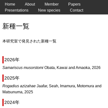
Home
About
Member
Papers
Presentations
New species
Contact
新種一覧
本研究室で発見された新種一覧
2026年
Samariscus musorstomi
Obata, Kawai and Amaoka, 2026
2025年
Rogadius azizahae
Jaafar, Seah, Imamura, Motomura and
Matsunuma, 2025
2024年