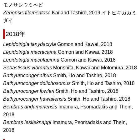
モノサシウミヘビ
Zenopsis filamentosa
Kai and Tashiro, 2019 イトヒキカガミ
ダイ
2018年
Lepidotrigla tanydactyla
Gomon and Kawai, 2018
Lepidotrigla macracaina
Gomon and Kawai, 2018
Lepidotrigla maculapinna
Gomon and Kawai, 2018
Sebastiscus vibrantus
Morishita, Kawai and Motomura, 2018
Bathyuroconger albus
Smith, Ho and Tashiro, 2018
Bathyuroconger dolichosomus
Smith, Ho and Tashiro, 2018
Bathyuroconger fowleri
Smith, Ho and Tashiro, 2018
Bathyuroconger hawaiiensis
Smith, Ho and Tashiro, 2018
Bembras andamanensis
Imamura, Psomadakis and Thein,
2018
Bembras leslieknappi
Imamura, Psomadakis and Thein,
2018